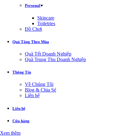
Personal
Skincare
Toiletries
Đồ Chơi
Quà Tặng Theo Mùa
Quà Tết Doanh Nghiệp
Quà Trung Thu Doanh Nghiệp
Thông Tin
Về Chúng Tôi
Blog & Chia Sẻ
Liên hệ
Liên hệ
Cửa hàng
Xem thêm