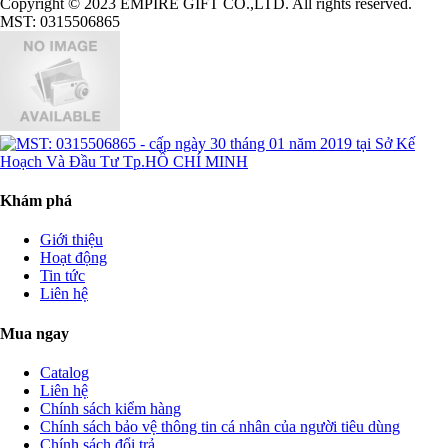
Copyright © 2023 EMPIRE GIFT CO.,LTD. All rights reserved.
MST: 0315506865
Khám phá
Giới thiệu
Hoạt động
Tin tức
Liên hệ
Mua ngay
Catalog
Liên hệ
Chính sách kiểm hàng
Chính sách bảo vệ thông tin cá nhân của người tiêu dùng
Chính sách đổi trả