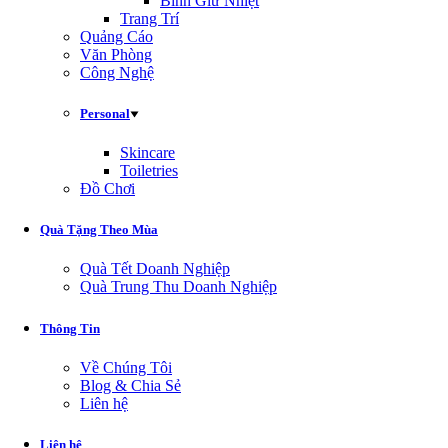
Bình Giữ Nhiệt
Trang Trí
Quảng Cáo
Văn Phòng
Công Nghệ
Personal
Skincare
Toiletries
Đồ Chơi
Quà Tặng Theo Mùa
Quà Tết Doanh Nghiệp
Quà Trung Thu Doanh Nghiệp
Thông Tin
Về Chúng Tôi
Blog & Chia Sẻ
Liên hệ
Liên hệ