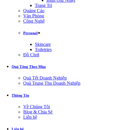
Bình Giữ Nhiệt
Trang Trí
Quảng Cáo
Văn Phòng
Công Nghệ
Personal
Skincare
Toiletries
Đồ Chơi
Quà Tặng Theo Mùa
Quà Tết Doanh Nghiệp
Quà Trung Thu Doanh Nghiệp
Thông Tin
Về Chúng Tôi
Blog & Chia Sẻ
Liên hệ
Liên hệ