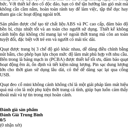
bức. Với thiết kế đeo cổ độc đáo, bạn có thể tận hưởng làn gió mát mà
không cần cầm nắm, hoàn toàn rảnh tay để làm việc, tập thể dục hay
tham gia các hoạt động ngoài trời.
Sản phẩm được chế tạo từ chất liệu ABS và PC cao cấp, đảm bảo độ
bền bỉ, chịu nhiệt tốt và an toàn cho người sử dụng. Thiết kế không
cánh hiện đại không chỉ mang lại vẻ ngoài thời trang mà còn an toàn
tuyệt đối, đặc biệt với trẻ em và người có mái tóc dài.
Quạt được trang bị 3 chế độ gió khác nhau, dễ dàng điều chỉnh bằng
nút bấm, cho phép bạn lựa chọn mức độ làm mát phù hợp với nhu cầu.
Bên trong là bảng mạch in (PCBA) được thiết kế tối ưu, đảm bảo quạt
hoạt động êm ái, ổn định và tiết kiệm năng lượng. Pin sạc dung lượng
lớn cho thời gian sử dụng lâu dài, có thể dễ dàng sạc lại qua cổng
USB.
Quạt đeo cổ mini không cánh không chỉ là một giải pháp làm mát hiệu
quả mà còn là một phụ kiện thời trang cá tính, giúp bạn luôn cảm thấy
thoải mái và tự tin trong mọi hoàn cảnh.
Đánh giá sản phẩm
Đánh Giá Trung Bình
0/5
(0 nhận xét)