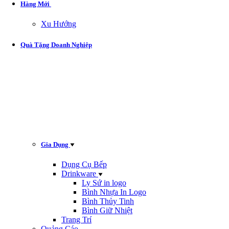
Hàng Mới
Xu Hướng
Quà Tặng Doanh Nghiệp
Gia Dụng
Dụng Cụ Bếp
Drinkware
Ly Sứ in logo
Bình Nhựa In Logo
Bình Thủy Tinh
Bình Giữ Nhiệt
Trang Trí
Quảng Cáo