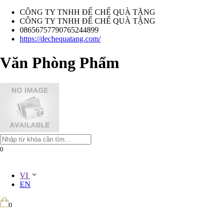
CÔNG TY TNHH ĐẾ CHẾ QUÀ TẶNG
CÔNG TY TNHH ĐẾ CHẾ QUÀ TẶNG
08656757790765244899
https://dechequatang.com/
Văn Phòng Phẩm
0
VI
EN
0