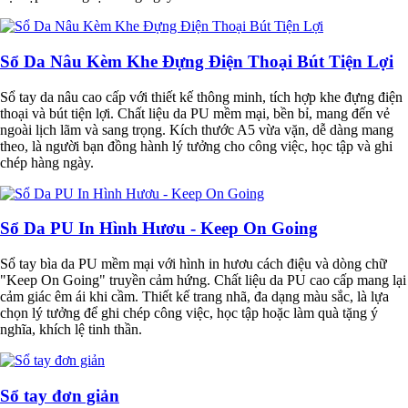
Sổ Da Nâu Kèm Khe Đựng Điện Thoại Bút Tiện Lợi
Sổ tay da nâu cao cấp với thiết kế thông minh, tích hợp khe đựng điện
thoại và bút tiện lợi. Chất liệu da PU mềm mại, bền bỉ, mang đến vẻ
ngoài lịch lãm và sang trọng. Kích thước A5 vừa vặn, dễ dàng mang
theo, là người bạn đồng hành lý tưởng cho công việc, học tập và ghi
chép hàng ngày.
Sổ Da PU In Hình Hươu - Keep On Going
Sổ tay bìa da PU mềm mại với hình in hươu cách điệu và dòng chữ
"Keep On Going" truyền cảm hứng. Chất liệu da PU cao cấp mang lại
cảm giác êm ái khi cầm. Thiết kế trang nhã, đa dạng màu sắc, là lựa
chọn lý tưởng để ghi chép công việc, học tập hoặc làm quà tặng ý
nghĩa, khích lệ tinh thần.
Sổ tay đơn giản