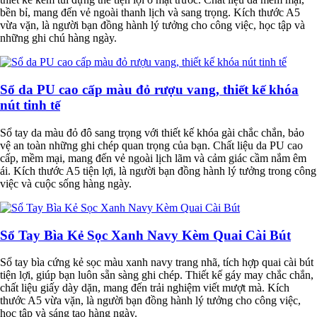
bền bỉ, mang đến vẻ ngoài thanh lịch và sang trọng. Kích thước A5
vừa vặn, là người bạn đồng hành lý tưởng cho công việc, học tập và
những ghi chú hàng ngày.
Sổ da PU cao cấp màu đỏ rượu vang, thiết kế khóa
nút tinh tế
Sổ tay da màu đỏ đô sang trọng với thiết kế khóa gài chắc chắn, bảo
vệ an toàn những ghi chép quan trọng của bạn. Chất liệu da PU cao
cấp, mềm mại, mang đến vẻ ngoài lịch lãm và cảm giác cầm nắm êm
ái. Kích thước A5 tiện lợi, là người bạn đồng hành lý tưởng trong công
việc và cuộc sống hàng ngày.
Sổ Tay Bìa Kẻ Sọc Xanh Navy Kèm Quai Cài Bút
Sổ tay bìa cứng kẻ sọc màu xanh navy trang nhã, tích hợp quai cài bút
tiện lợi, giúp bạn luôn sẵn sàng ghi chép. Thiết kế gáy may chắc chắn,
chất liệu giấy dày dặn, mang đến trải nghiệm viết mượt mà. Kích
thước A5 vừa vặn, là người bạn đồng hành lý tưởng cho công việc,
học tập và sáng tạo hàng ngày.