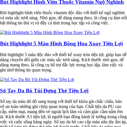
Bút Highlight Hình Viên Thuốc Vitamin Ngộ Nghĩnh
Bút highlight hình viên thuốc vitamin độc đáo với thiết kế ngộ nghĩnh
và màu sắc tươi sáng. Nhỏ gọn, dễ dàng mang theo, là công cụ làm nổi
bật thông tin thú vị và đầy cá tính trong học tập và công việc.
Bút Highlight 5 Màu Hình Bông Hoa Xoay Tiện Lợi
Bút highlight 5 màu độc đáo với thiết kế xoay tròn tiện lợi, giúp bạn dễ
dàng chuyển đổi giữa các màu sắc tươi sáng. Kích thước nhỏ gọn, dễ
dàng mang theo, là công cụ hỗ trợ đắc lực trong học tập, làm việc và
ghi nhớ thông tin quan trọng.
Sổ Tay Da Bò Túi Đựng Thẻ Tiện Lợi
Sổ tay da màu đỏ đô sang trọng với thiết kế khóa gài chắc chắn, bảo
vệ an toàn những ghi chép quan trọng của bạn. Chất liệu da PU cao
cấp, mềm mại, mang đến vẻ ngoài lịch lãm và cảm giác cầm nắm êm
ái. Kích thước A5 tiện lợi, là người bạn đồng hành lý tưởng trong công
việc và cuộc sống hàng ngày. Sổ tay da bò cao cấp màu nâu tây ấm áp,
thiết kế kèm túi đựng thẻ tiện lợi ở mặt trước. Chất liệu da mềm mại,