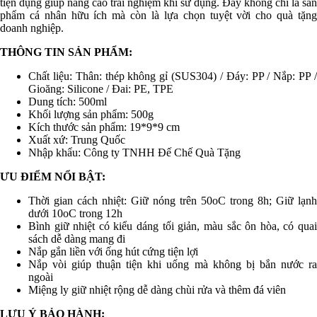
tiện dụng giúp nâng cao trải nghiệm khi sử dụng. Đây không chỉ là sản
phẩm cá nhân hữu ích mà còn là lựa chọn tuyệt vời cho quà tặng
doanh nghiệp.
THÔNG TIN SẢN PHẨM:
Chất liệu: Thân: thép không gỉ (SUS304) / Đáy: PP / Nắp: PP /
Gioăng: Silicone / Đai: PE, TPE
Dung tích: 500ml
Khối lượng sản phẩm: 500g
Kích thước sản phẩm: 19*9*9 cm
Xuất xứ: Trung Quốc
Nhập khẩu: Công ty TNHH Đế Chế Quà Tặng
ƯU ĐIỂM NỔI BẬT:
Thời gian cách nhiệt: Giữ nóng trên 50oC trong 8h; Giữ lạnh
dưới 10oC trong 12h
Bình giữ nhiệt có kiểu dáng tối giản, màu sắc ôn hòa, có quai
sách dễ dàng mang đi
Nắp gắn liền với ống hút cứng tiện lợi
Nắp vòi giúp thuận tiện khi uống mà không bị bắn nước ra
ngoài
Miệng ly giữ nhiệt rộng dễ dàng chùi rửa và thêm đá viên
LƯU Ý BẢO HÀNH: