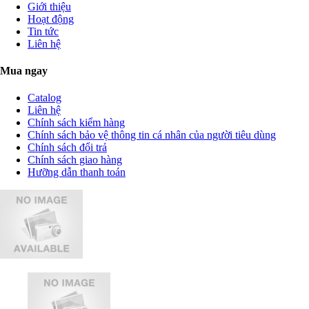
Giới thiệu
Hoạt động
Tin tức
Liên hệ
Mua ngay
Catalog
Liên hệ
Chính sách kiểm hàng
Chính sách bảo vệ thông tin cá nhân của người tiêu dùng
Chính sách đổi trả
Chính sách giao hàng
Hưỡng dẫn thanh toán