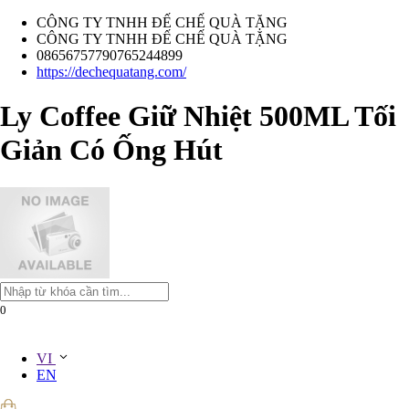
CÔNG TY TNHH ĐẾ CHẾ QUÀ TẶNG
CÔNG TY TNHH ĐẾ CHẾ QUÀ TẶNG
08656757790765244899
https://dechequatang.com/
Ly Coffee Giữ Nhiệt 500ML Tối
Giản Có Ống Hút
0
VI
EN