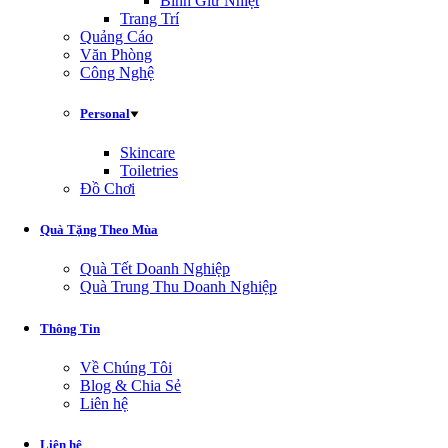
Bình Giữ Nhiệt
Trang Trí
Quảng Cáo
Văn Phòng
Công Nghệ
Personal
Skincare
Toiletries
Đồ Chơi
Quà Tặng Theo Mùa
Quà Tết Doanh Nghiệp
Quà Trung Thu Doanh Nghiệp
Thông Tin
Về Chúng Tôi
Blog & Chia Sẻ
Liên hệ
Liên hệ