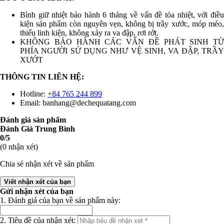
Bình giữ nhiệt bảo hành 6 tháng về vấn đề tỏa nhiệt, với điều
kiện sản phẩm còn nguyên vẹn, không bị trầy xước, móp méo,
thiếu linh kiện, không xảy ra va đập, rơi rớt.
KHÔNG BẢO HÀNH CÁC VẤN ĐỀ PHÁT SINH TỪ
PHÍA NGƯỜI SỬ DỤNG NHƯ VỆ SINH, VA ĐẬP, TRẦY
XƯỚT
THÔNG TIN LIÊN HỆ:
Hotline:
+84 765 244 899
Email: banhang@dechequatang.com
Đánh giá sản phẩm
Đánh Giá Trung Bình
0/5
(0 nhận xét)
Chia sẻ nhận xét về sản phẩm
Viết nhận xét của bạn
Gửi nhận xét của bạn
1. Đánh giá của bạn về sản phẩm này:
2. Tiêu đề của nhận xét: