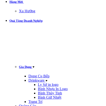
Hàng Mới
Xu Hướng
Quà Tặng Doanh Nghiệp
Gia Dụng
Dụng Cụ Bếp
Drinkware
Ly Sứ in logo
Bình Nhựa In Logo
Bình Thủy Tinh
Bình Giữ Nhiệt
Trang Trí
Quảng Cáo