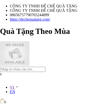
CÔNG TY TNHH ĐẾ CHẾ QUÀ TẶNG
CÔNG TY TNHH ĐẾ CHẾ QUÀ TẶNG
08656757790765244899
https://dechequatang.com/
Quà Tặng Theo Mùa
0
VI
EN
0