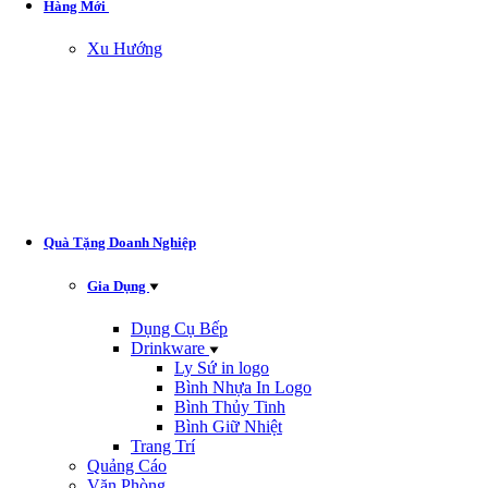
Hàng Mới
Xu Hướng
Quà Tặng Doanh Nghiệp
Gia Dụng
Dụng Cụ Bếp
Drinkware
Ly Sứ in logo
Bình Nhựa In Logo
Bình Thủy Tinh
Bình Giữ Nhiệt
Trang Trí
Quảng Cáo
Văn Phòng