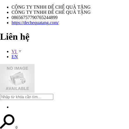
CÔNG TY TNHH ĐẾ CHẾ QUÀ TẶNG
CÔNG TY TNHH ĐẾ CHẾ QUÀ TẶNG
08656757790765244899
https://dechequatang.com/
Liên hệ
VI
EN
0