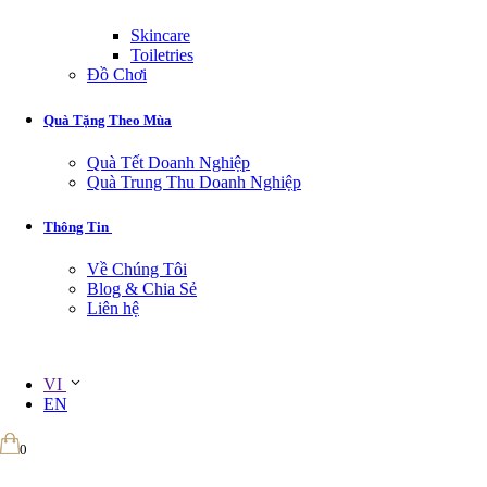
Skincare
Toiletries
Đồ Chơi
Quà Tặng Theo Mùa
Quà Tết Doanh Nghiệp
Quà Trung Thu Doanh Nghiệp
Thông Tin
Về Chúng Tôi
Blog & Chia Sẻ
Liên hệ
VI
EN
0