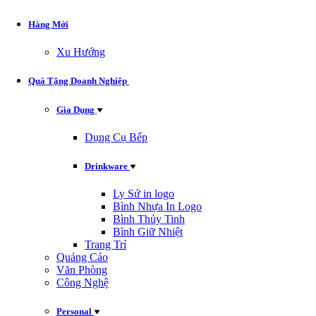
Hàng Mới
Xu Hướng
Quà Tặng Doanh Nghiệp
Gia Dụng
Dụng Cụ Bếp
Drinkware
Ly Sứ in logo
Bình Nhựa In Logo
Bình Thủy Tinh
Bình Giữ Nhiệt
Trang Trí
Quảng Cáo
Văn Phòng
Công Nghệ
Personal