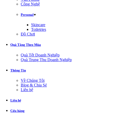
Công Nghệ
Personal
Skincare
Toiletries
Đồ Chơi
Quà Tặng Theo Mùa
Quà Tết Doanh Nghiệp
Quà Trung Thu Doanh Nghiệp
Thông Tin
Về Chúng Tôi
Blog & Chia Sẻ
Liên hệ
Liên hệ
Cửa hàng