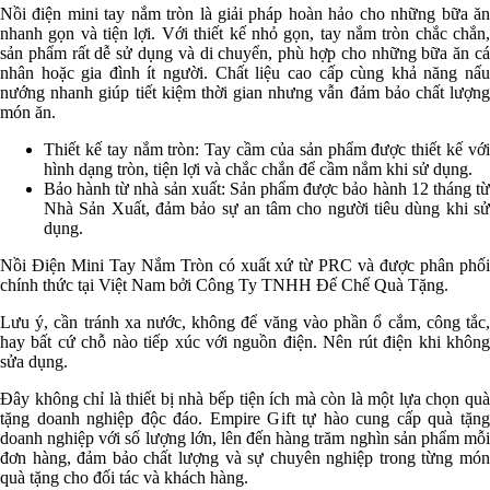
Nồi điện mini tay nắm tròn là giải pháp hoàn hảo cho những bữa ăn
nhanh gọn và tiện lợi. Với thiết kế nhỏ gọn, tay nắm tròn chắc chắn,
sản phẩm rất dễ sử dụng và di chuyển, phù hợp cho những bữa ăn cá
nhân hoặc gia đình ít người. Chất liệu cao cấp cùng khả năng nấu
nướng nhanh giúp tiết kiệm thời gian nhưng vẫn đảm bảo chất lượng
món ăn.
Thiết kế tay nắm tròn: Tay cầm của sản phẩm được thiết kế với
hình dạng tròn, tiện lợi và chắc chắn để cầm nắm khi sử dụng.
Bảo hành từ nhà sản xuất: Sản phẩm được bảo hành 12 tháng từ
Nhà Sản Xuất, đảm bảo sự an tâm cho người tiêu dùng khi sử
dụng.
Nồi Điện Mini Tay Nắm Tròn có xuất xứ từ PRC và được phân phối
chính thức tại Việt Nam bởi Công Ty TNHH Đế Chế Quà Tặng.
Lưu ý, cần tránh xa nước, không để văng vào phần ổ cắm, công tắc,
hay bất cứ chỗ nào tiếp xúc với nguồn điện. Nên rút điện khi không
sửa dụng.
Đây không chỉ là thiết bị nhà bếp tiện ích mà còn là một lựa chọn quà
tặng doanh nghiệp độc đáo. Empire Gift tự hào cung cấp quà tặng
doanh nghiệp với số lượng lớn, lên đến hàng trăm nghìn sản phẩm mỗi
đơn hàng, đảm bảo chất lượng và sự chuyên nghiệp trong từng món
quà tặng cho đối tác và khách hàng.