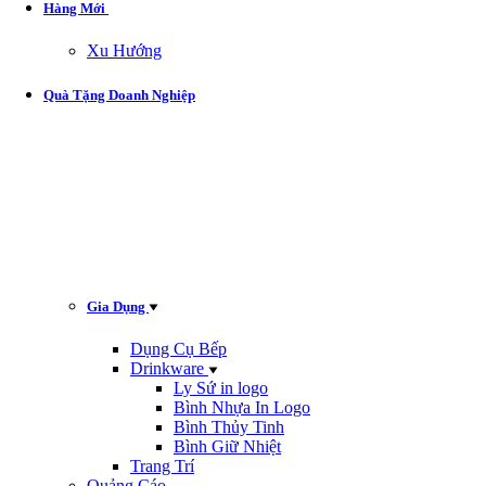
Hàng Mới
Xu Hướng
Quà Tặng Doanh Nghiệp
Gia Dụng
Dụng Cụ Bếp
Drinkware
Ly Sứ in logo
Bình Nhựa In Logo
Bình Thủy Tinh
Bình Giữ Nhiệt
Trang Trí
Quảng Cáo