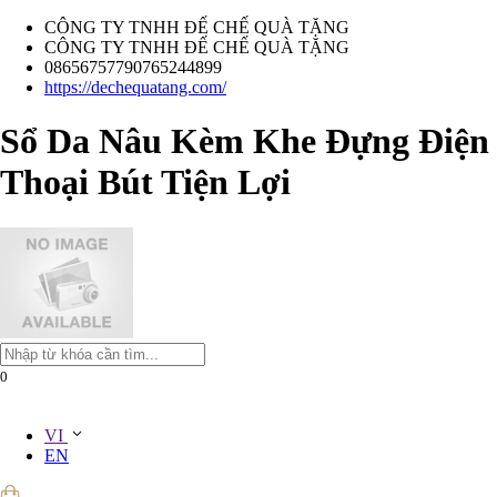
CÔNG TY TNHH ĐẾ CHẾ QUÀ TẶNG
CÔNG TY TNHH ĐẾ CHẾ QUÀ TẶNG
08656757790765244899
https://dechequatang.com/
Sổ Da Nâu Kèm Khe Đựng Điện
Thoại Bút Tiện Lợi
0
VI
EN