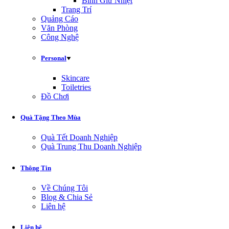
Bình Giữ Nhiệt
Trang Trí
Quảng Cáo
Văn Phòng
Công Nghệ
Personal
Skincare
Toiletries
Đồ Chơi
Quà Tặng Theo Mùa
Quà Tết Doanh Nghiệp
Quà Trung Thu Doanh Nghiệp
Thông Tin
Về Chúng Tôi
Blog & Chia Sẻ
Liên hệ
Liên hệ